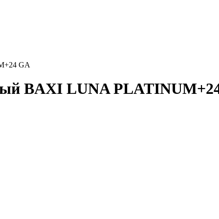
UM+24 GA
нный BAXI LUNA PLATINUM+2