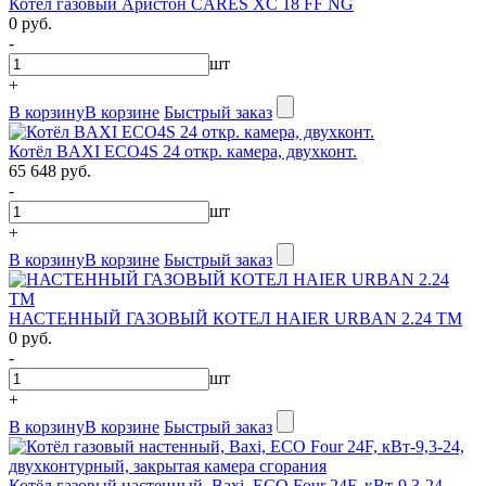
Котёл газовый Аристон CARES XC 18 FF NG
0 руб.
-
шт
+
В корзину
В корзине
Быстрый заказ
Котёл BAXI ECO4S 24 откр. камера, двухконт.
65 648 руб.
-
шт
+
В корзину
В корзине
Быстрый заказ
НАСТЕННЫЙ ГАЗОВЫЙ КОТЕЛ HAIER URBAN 2.24 TM
0 руб.
-
шт
+
В корзину
В корзине
Быстрый заказ
Котёл газовый настенный, Baxi, ECO Four 24F, кВт-9,3-24,