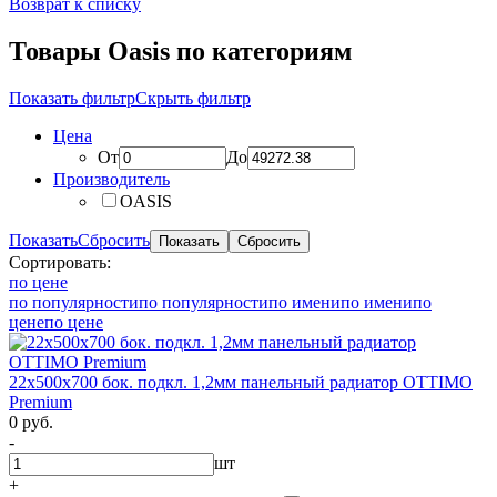
Возврат к списку
Товары Oasis по категориям
Показать фильтр
Скрыть фильтр
Цена
От
До
Производитель
OASIS
Показать
Сбросить
Сортировать:
по цене
по популярности
по популярности
по имени
по имени
по
цене
по цене
22х500х700 бок. подкл. 1,2мм панельный радиатор OTTIMO
Premium
0 руб.
-
шт
+